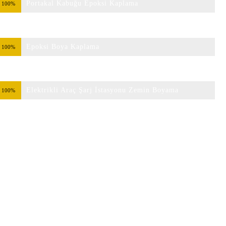
Portakal Kabuğu Epoksi Kaplama
100%
Epoksi Boya Kaplama
100%
Elektrikli Araç Şarj İstasyonu Zemin Boyama
100%
Hizmetlerimiz
Detaylı bilgi için bizimle iletişime geçin.
İletişim