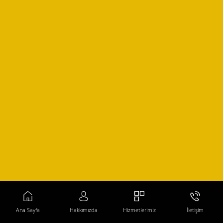
Alaattinbey mah. 186 isimsiz sok . Pega 2 plaza
No : 4 /d Nilüfer Ticaret Merkezi Nilüfer / Bursa
Copyright © 2021
Tasarımgen
Tarafından Yapılmıştır.
Ana Sayfa
Hakkımızda
Hizmetlerimiz
İletişim