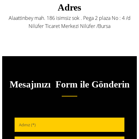
Adres
Alaattinbey mah. 186 isimsiz sok . Pega 2 plaza No : 4 /d
Nilüfer Ticaret Merkezi Nilüfer /Bursa
Mesajınızı Form ile Gönderin