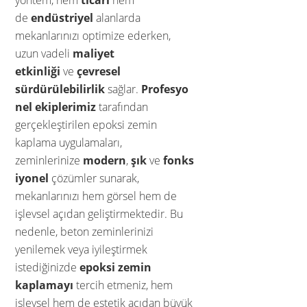
yöntem, hem
ticari
hem
de
endüstriyel
alanlarda
mekanlarınızı optimize ederken,
uzun vadeli
maliyet
etkinliği
ve
çevresel
sürdürülebilirlik
sağlar.
Profesyo
nel ekiplerimiz
tarafından
gerçekleştirilen epoksi zemin
kaplama uygulamaları,
zeminlerinize
modern
,
şık
ve
fonks
iyonel
çözümler sunarak,
mekanlarınızı hem görsel hem de
işlevsel açıdan geliştirmektedir. Bu
nedenle, beton zeminlerinizi
yenilemek veya iyileştirmek
istediğinizde
epoksi zemin
kaplamayı
tercih etmeniz, hem
işlevsel hem de estetik açıdan büyük