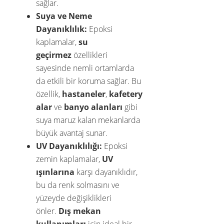
sağlar.
Suya ve Neme
Dayanıklılık:
Epoksi
kaplamalar,
su
geçirmez
özellikleri
sayesinde nemli ortamlarda
da etkili bir koruma sağlar. Bu
özellik,
hastaneler
,
kafetery
alar
ve
banyo alanları
gibi
suya maruz kalan mekanlarda
büyük avantaj sunar.
UV Dayanıklılığı:
Epoksi
zemin kaplamalar,
UV
ışınlarına
karşı dayanıklıdır,
bu da renk solmasını ve
yüzeyde değişiklikleri
önler.
Dış mekan