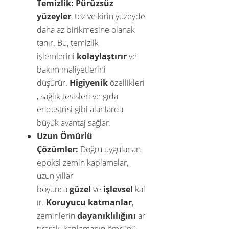
Temizlik:
Pürüzsüz
yüzeyler
, toz ve kirin yüzeyde
daha az birikmesine olanak
tanır. Bu, temizlik
işlemlerini
kolaylaştırır
ve
bakım maliyetlerini
düşürür.
Higiyenik
özellikleri
, sağlık tesisleri ve gıda
endüstrisi gibi alanlarda
büyük avantaj sağlar.
Uzun Ömürlü
Çözümler:
Doğru uygulanan
epoksi zemin kaplamalar,
uzun yıllar
boyunca
güzel
ve
işlevsel
kal
ır.
Koruyucu katmanlar
,
zeminlerin
dayanıklılığını
ar