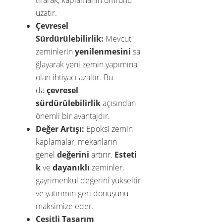
tırarak, kaplamanın ömrünü
uzatır.
Çevresel
Sürdürülebilirlik:
Mevcut
zeminlerin
yenilenmesini
sa
ğlayarak yeni zemin yapımına
olan ihtiyacı azaltır. Bu
da
çevresel
sürdürülebilirlik
açısından
önemli bir avantajdır.
Değer Artışı:
Epoksi zemin
kaplamalar, mekanların
genel
değerini
artırır.
Esteti
k
ve
dayanıklı
zeminler,
gayrimenkul değerini yükseltir
ve yatırımın geri dönüşünü
maksimize eder.
Çeşitli Tasarım