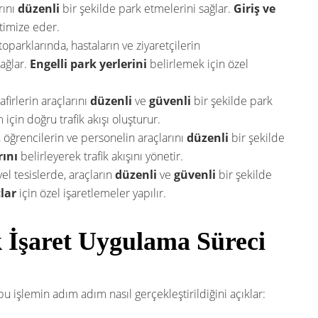
rını
düzenli
bir şekilde park etmelerini sağlar.
Giriş ve
ptimize eder.
parklarında, hastaların ve ziyaretçilerin
sağlar.
Engelli park yerlerini
belirlemek için özel
firlerin araçlarını
düzenli
ve
güvenli
bir şekilde park
 için doğru trafik akışı oluşturur.
 öğrencilerin ve personelin araçlarını
düzenli
bir şekilde
rını
belirleyerek trafik akışını yönetir.
el tesislerde, araçların
düzenli
ve
güvenli
bir şekilde
lar
için özel işaretlemeler yapılır.
k İşaret Uygulama Süreci
 bu işlemin adım adım nasıl gerçekleştirildiğini açıklar: