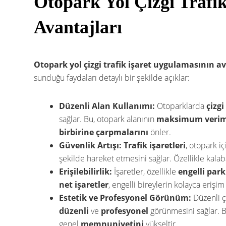
Otopark Yol Çizgi Trafi
Avantajları
Otopark yol çizgi trafik işaret uygulamasının av
sunduğu faydaları detaylı bir şekilde açıklar:
Düzenli Alan Kullanımı:
Otoparklarda
çizgi
sağlar. Bu, otopark alanının
maksimum veriml
birbirine çarpmalarını
önler.
Güvenlik Artışı:
Trafik işaretleri
, otopark i
şekilde hareket etmesini sağlar. Özellikle kala
Erişilebilirlik:
İşaretler, özellikle
engelli park
net işaretler
, engelli bireylerin kolayca erişi
Estetik ve Profesyonel Görünüm:
Düzenli çi
düzenli
ve
profesyonel
görünmesini sağlar. B
genel
memnuniyetini
yükseltir.