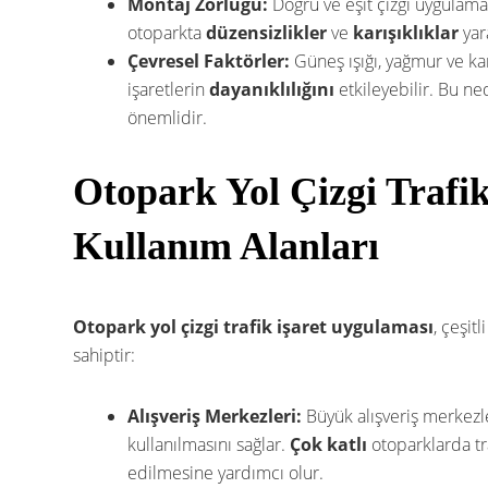
Montaj Zorluğu:
Doğru ve eşit çizgi uygulamas
otoparkta
düzensizlikler
ve
karışıklıklar
yara
Çevresel Faktörler:
Güneş ışığı, yağmur ve karl
işaretlerin
dayanıklılığını
etkileyebilir. Bu n
önemlidir.
Otopark Yol Çizgi Trafi
Kullanım Alanları
Otopark yol çizgi trafik işaret uygulaması
, çeşit
sahiptir:
Alışveriş Merkezleri:
Büyük alışveriş merkezl
kullanılmasını sağlar.
Çok katlı
otoparklarda tra
edilmesine yardımcı olur.