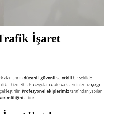
rafik İşaret
rk alanlarının
düzenli
,
güvenli
ve
etkili
bir şekilde
mli bir hizmettir. Bu uygulama, otopark zeminlerine
çizgi
ekleştirilir.
Profesyonel ekiplerimiz
tarafından yapılan
verimliliğini
artırır.