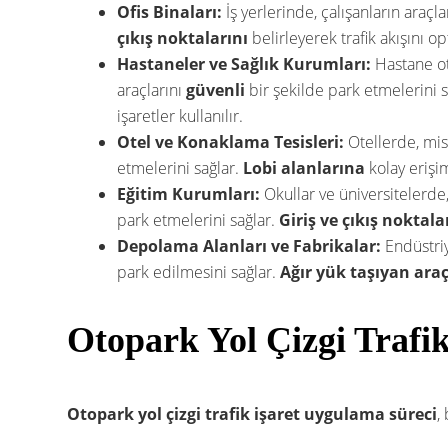
Ofis Binaları:
İş yerlerinde, çalışanların araçla
çıkış noktalarını
belirleyerek trafik akışını o
Hastaneler ve Sağlık Kurumları:
Hastane oto
araçlarını
güvenli
bir şekilde park etmelerini 
işaretler kullanılır.
Otel ve Konaklama Tesisleri:
Otellerde, misa
etmelerini sağlar.
Lobi alanlarına
kolay erişim
Eğitim Kurumları:
Okullar ve üniversitelerde,
park etmelerini sağlar.
Giriş ve çıkış noktala
Depolama Alanları ve Fabrikalar:
Endüstriy
park edilmesini sağlar.
Ağır yük taşıyan araç
Otopark Yol Çizgi Trafi
Otopark yol çizgi trafik işaret uygulama süreci
,