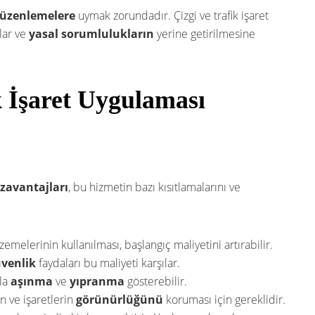
düzenlemelere
uymak zorundadır. Çizgi ve trafik işaret
lar ve
yasal sorumlulukların
yerine getirilmesine
k İşaret Uygulaması
ezavantajları
, bu hizmetin bazı kısıtlamalarını ve
lzemelerinin kullanılması, başlangıç maliyetini artırabilir.
venlik
faydaları bu maliyeti karşılar.
nla
aşınma
ve
yıpranma
gösterebilir.
in ve işaretlerin
görünürlüğünü
koruması için gereklidir.