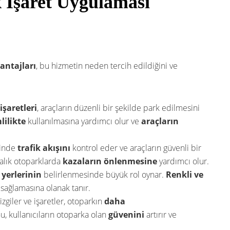
k İşaret Uygulaması
antajları
, bu hizmetin neden tercih edildiğini ve
 işaretleri
, araçların düzenli bir şekilde park edilmesini
ilikte
kullanılmasına yardımcı olur ve
araçların
çinde
trafik akışını
kontrol eder ve araçların güvenli bir
balık otoparklarda
kazaların önlenmesine
yardımcı olur.
 yerlerinin
belirlenmesinde büyük rol oynar.
Renkli ve
m sağlamasına olanak tanır.
zgiler ve işaretler, otoparkın
daha
u, kullanıcıların otoparka olan
güvenini
artırır ve