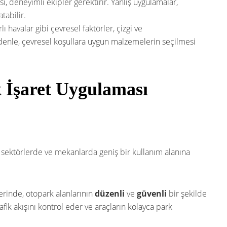
ı, deneyimli ekipler gerektirir. Yanlış uygulamalar,
tabilir.
ı havalar gibi çevresel faktörler, çizgi ve
edenle, çevresel koşullara uygun malzemelerin seçilmesi
k İşaret Uygulaması
li sektörlerde ve mekanlarda geniş bir kullanım alanına
erinde, otopark alanlarının
düzenli
ve
güvenli
bir şekilde
fik akışını kontrol eder ve araçların kolayca park